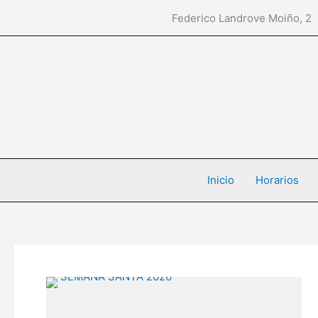
Ir
Federico Landrove Moiñ
al
contenido
Inicio
Horarios