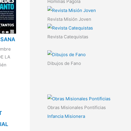
Homilías Pagola
Revista Misión Joven
Revista Catequistas
CESANA
embre
DE LA
Dibujos de Fano
ién
Obras Misionales Pontificias
T
Infancia Misionera
IAL