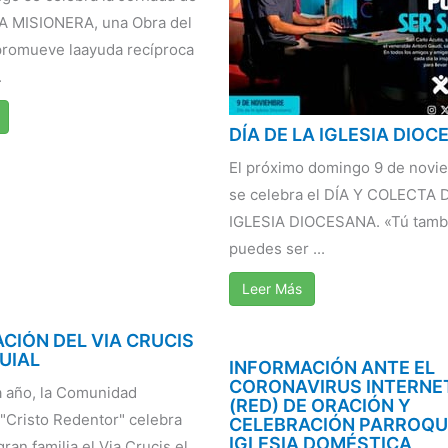
A MISIONERA, una Obra del
promueve laayuda recíproca
.
DÍA DE LA IGLESIA DIO
El próximo domingo 9 de novi
se celebra el DÍA Y COLECTA 
IGLESIA DIOCESANA. «Tú tamb
puedes ser ...
Leer Más
CIÓN DEL VIA CRUCIS
UIAL
INFORMACIÓN ANTE EL
CORONAVIRUS INTERNE
 año, la Comunidad
(RED) DE ORACIÓN Y
 "Cristo Redentor" celebra
CELEBRACIÓN PARROQU
IGLESIA DOMÉSTICA
an familia el Via Crucis el