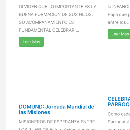
OLVIDEN QUE LO IMPORTANTE ES LA
la INFANCI
BUENA FORMACIÓN DE SUS HIJOS.
Papa que 
SU ACOMPAÑAMIENTO ES
entre los ..
FUNDAMENTAL CELEBRAR ...
Leer Más
Leer Más
CELEBRA
PARROQ
DOMUND: Jornada Mundial de
las Misiones
Como cada
MISIONEROS DE ESPERANZA ENTRE
Parroquial
LOS PUEBLOS Este próximo domingo,
como una gr