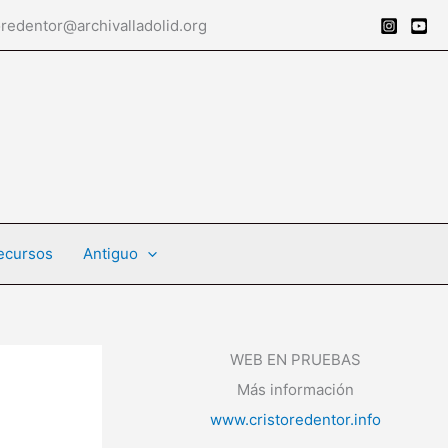
tor@archivalladolid.org
ecursos
Antiguo
WEB EN PRUEBAS
Más información
www.cristoredentor.info