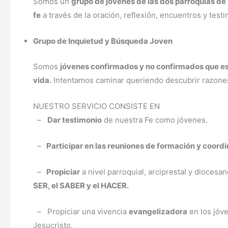
Somos un
grupo de jóvenes de las dos parroquias de
fe
a través de la oración, reflexión, encuentros y test
Grupo de Inquietud y Búsqueda Joven
Somos
jóvenes confirmados y no confirmados que es
vida.
Intentamos caminar queriendo descubrir razone
NUESTRO SERVICIO CONSISTE EN
–
Dar testimonio
de nuestra Fe como jóvenes.
–
Participar en las reuniones de formación y coordi
–
Propiciar
a nivel parroquial, arciprestal y diocesa
SER, el SABER y el HACER.
– Propiciar una vivencia
evangelizadora
en los jóv
Jesucristo.