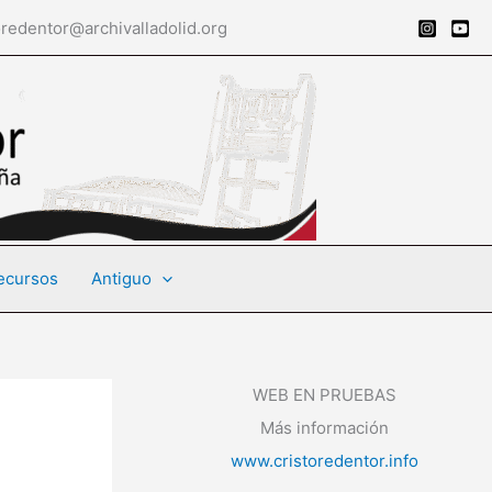
tor@archivalladolid.org
ecursos
Antiguo
WEB EN PRUEBAS
Más información
www.cristoredentor.info